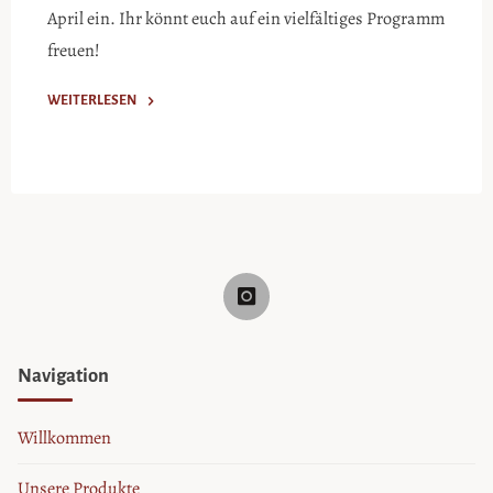
April ein. Ihr könnt euch auf ein vielfältiges Programm
freuen!
WEITERLESEN
"Einladung
zu
unserer
Osterfeier"
Navigation
Willkommen
Unsere Produkte