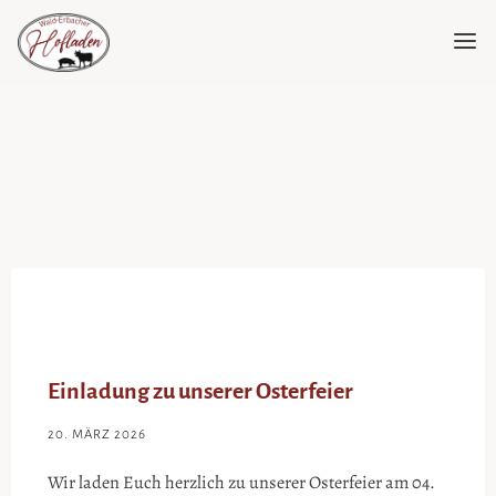
Skip
to
content
Home
Articles posted by Hannah Sinß
Einladung zu unserer Osterfeier
20. MÄRZ 2026
Wir laden Euch herzlich zu unserer Osterfeier am 04.